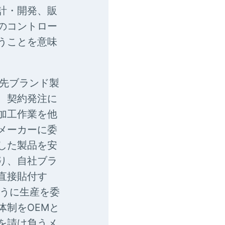
計・開発、販
のコントロー
うことを意味
手先ブランド製
、契約発注に
加工作業を他
メーカーに委
した製品を安
り、自社ブラ
直接貼付す
ように生産を委
体制をOEMと
を請け負うメ