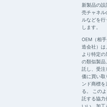
新製品の設
売チャネル
ルなどを行
します。
OEM（相
造会社）は
より特定の
の類似製品
託し、受注
価に買い取
ンド商標を
る。 この
託する協力
いい、加工