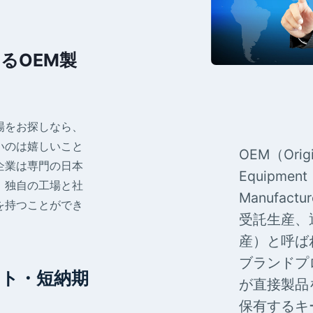
るOEM製
場をお探しなら、
いのは嬉しいこと
OEM（Origi
企業は専門の日本
Equipment
。独自の工場と社
Manufact
を持つことができ
受託生産、
産）と呼ば
ブランドプ
ット・短納期
が直接製品
保有するキ