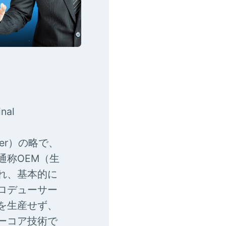
nal
urer）の略で、
通称OEM（生
れ、基本的に
ロデューサー
を生産せず、
ーコア技術で