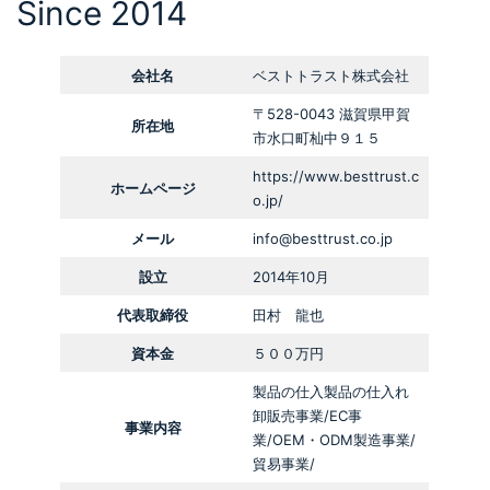
Since 2014
会社名
ベストトラスト株式会社
〒528-0043 滋賀県甲賀
所在地
市水口町杣中９１５
https://www.besttrust.c
ホームページ
o.jp/
メール
info@besttrust.co.jp
設立
2014年10月
代表取締役
田村 龍也
資本金
５００万円
製品の仕入製品の仕入れ
卸販売事業/EC事
事業内容
業/OEM・ODM製造事業/
貿易事業/